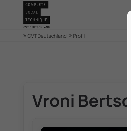
CVT Deutschland
Profil
Vroni Berts