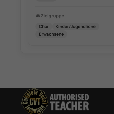
👥
Zielgruppe
Chor
Kinder/Jugendliche
Erwachsene
Du bist authorisierter
CVT-Coach und willst
dich bei CVT-
Deutschland
registrieren lassen?