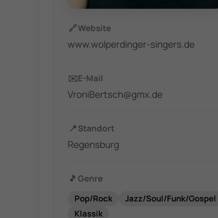
🔗
Website
www.wolperdinger-singers.de
✉️
E-Mail
VroniBertsch@gmx.de
📍
Standort
Regensburg
🎵
Genre
Pop/Rock
Jazz/Soul/Funk/Gospel
Klassik