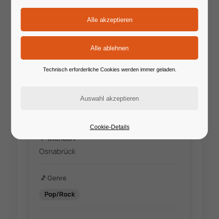
🔗
Website
https://www.hs-osnabrueck.de/prof-
Technisch erforderliche Cookies werden immer geladen.
sascha-wienhausen/
✉️
E-Mail
S.Wienhausen@hs-osnabrueck.de
Cookie-Details
📍
Standort
Osnabrück
🎵
Genre
Pop/Rock