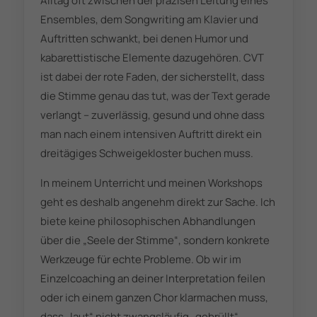
Alltag oft zwischen der präzisen Leitung eines
Ensembles, dem Songwriting am Klavier und
Auftritten schwankt, bei denen Humor und
kabarettistische Elemente dazugehören. CVT
ist dabei der rote Faden, der sicherstellt, dass
die Stimme genau das tut, was der Text gerade
verlangt – zuverlässig, gesund und ohne dass
man nach einem intensiven Auftritt direkt ein
dreitägiges Schweigekloster buchen muss.
In meinem Unterricht und meinen Workshops
geht es deshalb angenehm direkt zur Sache. Ich
biete keine philosophischen Abhandlungen
über die „Seele der Stimme“, sondern konkrete
Werkzeuge für echte Probleme. Ob wir im
Einzelcoaching an deiner Interpretation feilen
oder ich einem ganzen Chor klarmachen muss,
dass „laut“ nicht zwangsläufig „gebrüllt“