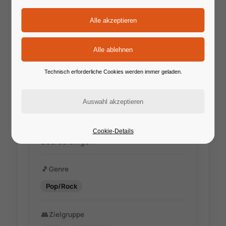
🔗
Website
www.philipplingenfelser.de
Technisch erforderliche Cookies werden immer geladen.
✉️
E-Mail
cvt@lingenfelser.net
📍
Standort
Cookie-Details
Oberderdingen
🎵
Genre
Pop/Rock
👥
Zielgruppe