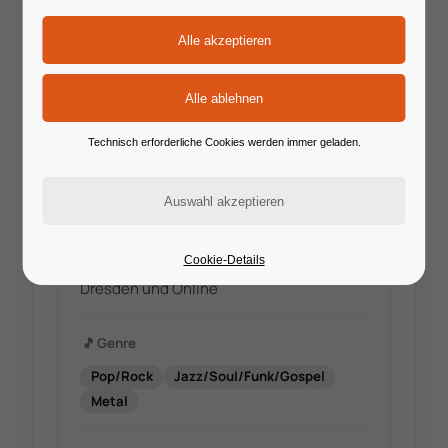
🔗
Website
https://stimmschmiede-luise.de/
Technisch erforderliche Cookies werden immer geladen.
✉️
E-Mail
kontakt@stimmschmiede-luise.de
📍
Standort
Cookie-Details
Dresden und Online
🎵
Genre
Pop/Rock
Jazz/Soul/Funk/Gospel
Metal