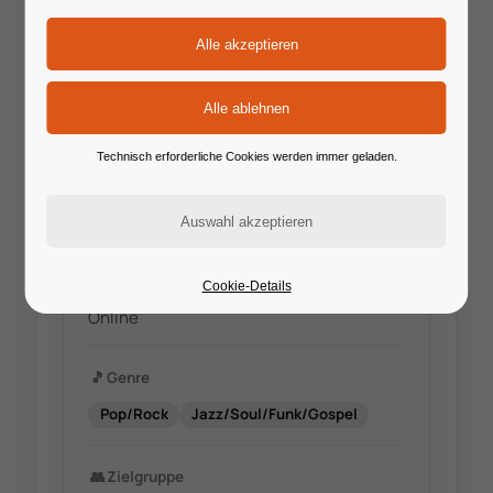
🔗
Website
www.Lindsay-Lewis.de
Technisch erforderliche Cookies werden immer geladen.
✉️
E-Mail
info@lindsay-lewis.de
📍
Standort
Cookie-Details
Online
🎵
Genre
Pop/Rock
Jazz/Soul/Funk/Gospel
👥
Zielgruppe