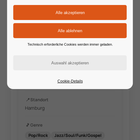
Technisch erforderliche Cookies werden immer geladen.
🔗
Website
www.birtevillnow.de
✉️
E-Mail
Cookie-Details
mail@birtevillnow.de
📍
Standort
Hamburg
🎵
Genre
Pop/Rock
Jazz/Soul/Funk/Gospel