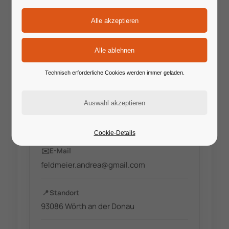
Technisch erforderliche Cookies werden immer geladen.
🔗
Website
https://andrea-feldmeier.de/
Cookie-Details
✉️
E-Mail
feldmeier.andrea@gmail.com
📍
Standort
93086 Wörth an der Donau